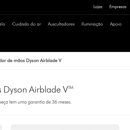
Lojas
Empresas
elo
Cuidado do ar
Auscultadores
Iluminação
Apoio
dor de mãos Dyson Airblade V
s Dyson Airblade V™
 peça tem uma garantia de 36 meses.