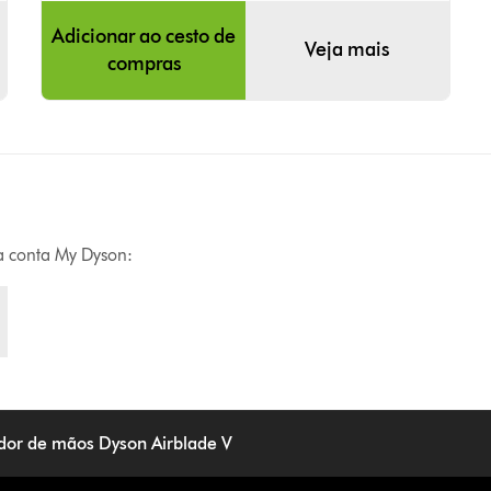
Adicionar ao cesto de
Veja mais
compras
ua conta My Dyson:
dor de mãos Dyson Airblade V