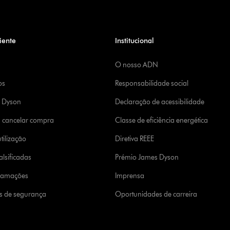
iente
Institucional
O nosso ADN
os
Responsabilidade social
a Dyson
Declaração de acessibilidade
u cancelar compra
Classe de eficiência energética
tilização
Diretiva REEE
lsificadas
Prémio James Dyson
clamações
Imprensa
s de segurança
Oportunidades de carreira