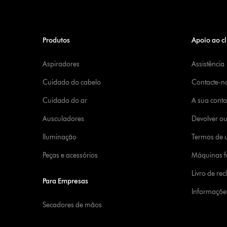
Produtos
Apoio ao cl
Aspiradores
Assistência
Cuidado do cabelo
Contacte-n
Cuidado do ar
A sua cont
Ausculadores
Devolver o
Iluminação
Termos de u
Peças e acessórios
Máquinas fa
Livro de re
Para Empresas
Informaçõe
Secadores de mãos