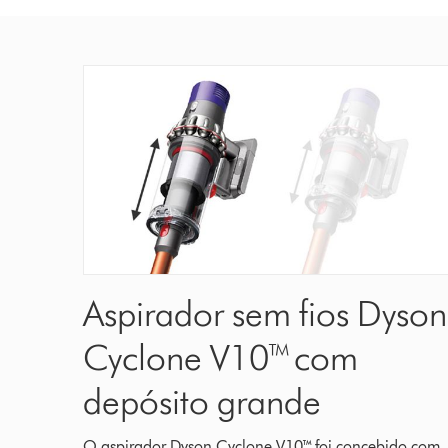
Aspirador sem fios Dyson
Cyclone V10™ com
depósito grande
O aspirador Dyson Cyclone V10™ foi concebido com