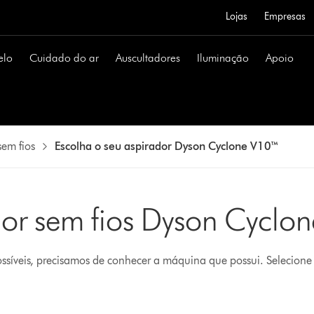
Lojas
Empresas
elo
Cuidado do ar
Auscultadores
Iluminação
Apoio
sem fios
Escolha o seu aspirador Dyson Cyclone V10™
dor sem fios Dyson Cyclo
possíveis, precisamos de conhecer a máquina que possui. Selecione