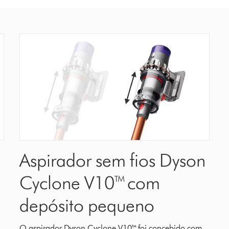
Aspirador sem fios Dyson
Cyclone V10™ com
depósito pequeno
O aspirador Dyson Cyclone V10™ foi concebido com