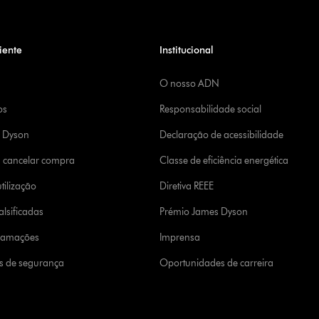
iente
Institucional
O nosso ADN
os
Responsabilidade social
a Dyson
Declaração de acessibilidade
u cancelar compra
Classe de eficiência energética
tilização
Diretiva REEE
lsificadas
Prémio James Dyson
clamações
Imprensa
s de segurança
Oportunidades de carreira