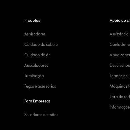
Produtos
Apoio ao cl
Aspiradores
Assistência
Cuidado do cabelo
Contacte-n
Cuidado do ar
A sua cont
Ausculadores
Devolver o
Iluminação
Termos de u
Peças e acessórios
Máquinas fa
Livro de re
Para Empresas
Informaçõe
Secadores de mãos