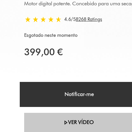
Motor digital potente. Concebido para uma sec
4.6 estrelas de 5 em 8268 Ratings
4.6
/5
8268 Ratings
Esgotado neste momento
399,00 €
Notificar-me
VER VÍDEO