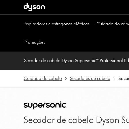
Página
seguinte
Aspiradores e esfregonas elétricas
Cuidado do cab
Promoções
Secador de cabelo Dyson Supersonic™ Professional Ed
Cuidado do cabelo
Secadores de cabelo
Secad
Secador de cabelo Dyson Sup