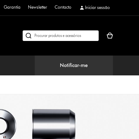
Garantia
Newsletter
Contacto
Iniciar sessão
O
Pesquisar
seu
em
cesto
dyson.pt
de
compras
Notificar-me
está
vazio