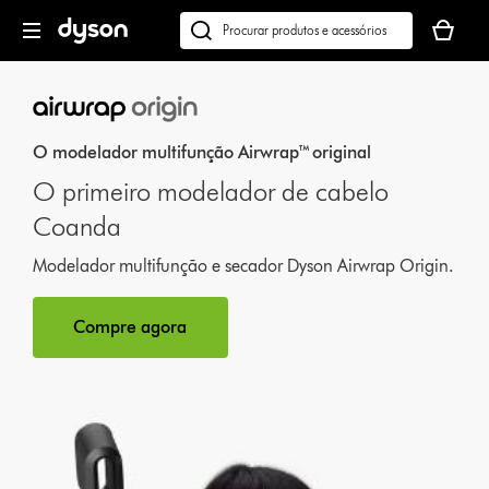
Página
O
seguinte
seu
Pesquisar
cesto
em
de
dyson.pt
compras
está
O modelador multifunção Airwrap™ original
vazio
O primeiro modelador de cabelo
Coanda
Modelador multifunção e secador Dyson Airwrap Origin.
Compre agora