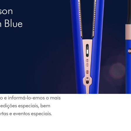
son
 Blue
xo e informá-lo-emos o mais
 edições especiais, bem
tas e eventos especiais.