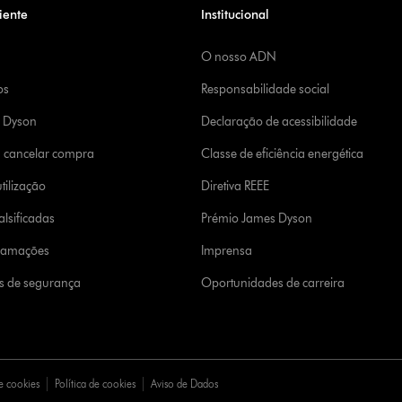
iente
Institucional
O nosso ADN
os
Responsabilidade social
a Dyson
Declaração de acessibilidade
u cancelar compra
Classe de eficiência energética
tilização
Diretiva REEE
lsificadas
Prémio James Dyson
clamações
Imprensa
s de segurança
Oportunidades de carreira
e cookies
Política de cookies
Aviso de Dados