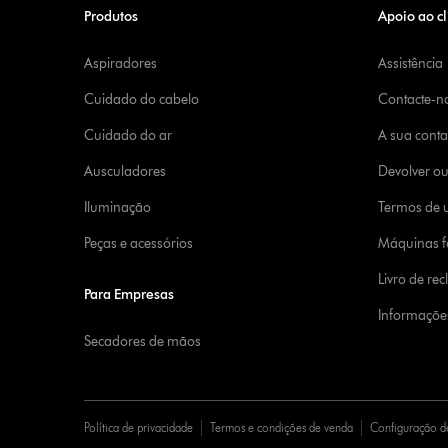
Produtos
Apoio ao cl
Aspiradores
Assistência
Cuidado do cabelo
Contacte-n
Cuidado do ar
A sua cont
Ausculadores
Devolver o
Iluminação
Termos de u
Peças e acessórios
Máquinas fa
Livro de re
Para Empresas
Informaçõe
Secadores de mãos
Política de privacidade
Termos e condições de venda
Configuração d