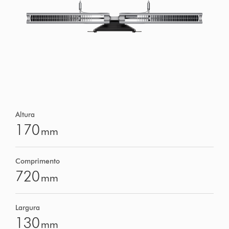
Altura
170
mm
Comprimento
720
mm
Largura
130
mm