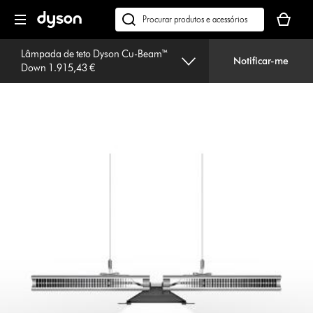
Página
O
seguinte
seu
Pesquisar
cesto
em
de
Lâmpada de teto Dyson Cu-Beam™
dyson.pt
Notificar-me
Down 1.915,43 €
compras
está
vazio