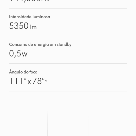
Intensidade luminosa
5350
lm
Consumo de energia em standby
0,5
W
Ângulo do foco
111° x 78°
°