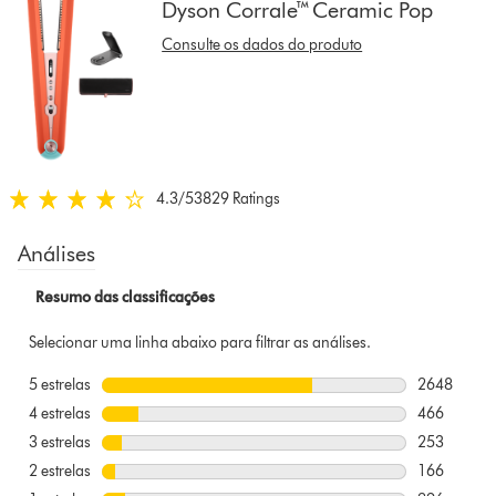
Dyson Corrale™ Ceramic Pop
to
show
Consulte os dados do produto
reviews
for
that
model
below
4.3
/5
3829 Ratings
4.3
estrelas
de
5
em
3829
Ratings