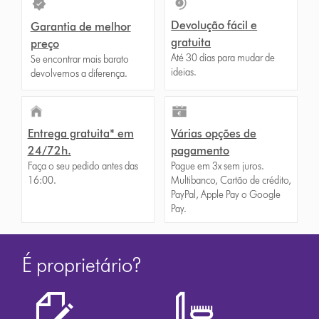
Devolução fácil e
Garantia de melhor
gratuita
preço
Até 30 dias para mudar de
Se encontrar mais barato
ideias.
devolvemos a diferença.
Entrega gratuita* em
Várias opções de
24/72h.
pagamento
Faça o seu pedido antes das
Pague em 3x sem juros.
16:00.
Multibanco, Cartão de crédito,
PayPal, Apple Pay o Google
Pay.
É proprietário?