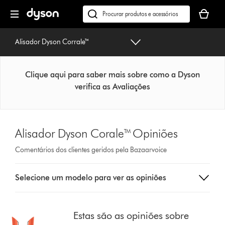
Página
O
seguinte
seu
Pesquisar
cesto
em
de
dyson.pt
Alisador Dyson Corrale™
compras
está
vazio
Clique aqui para saber mais sobre como a Dyson
verifica as Avaliações
Alisador Dyson Corale™ Opiniões
Comentários dos clientes geridos pela Bazaarvoice
Select
Selecione um modelo para ver as opiniões
a
button
from
the
Estas são as opiniões sobre
list